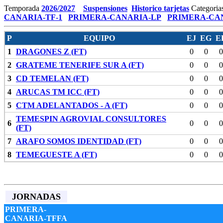
Temporada
2026/2027
Suspensiones
Historico tarjetas
Categoria
CANARIA-TF-1
PRIMERA-CANARIA-LP
PRIMERA-CAN
P
EQUIPO
EJ
EG
E
1
DRAGONES Z (FT)
0
0
0
2
GRATEME TENERIFE SUR A (FT)
0
0
0
3
CD TEMELAN (FT)
0
0
0
4
ARUCAS TM ICC (FT)
0
0
0
5
CTM ADELANTADOS - A (FT)
0
0
0
TEMESPIN AGROVIAL CONSULTORES
6
0
0
0
(FT)
7
ARAFO SOMOS IDENTIDAD (FT)
0
0
0
8
TEMEGUESTE A (FT)
0
0
0
JORNADAS
PRIMERA-
CANARIA-TFFA