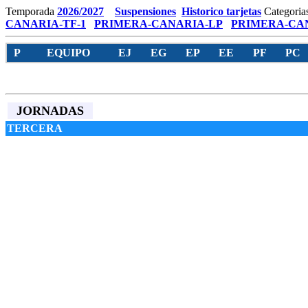
Temporada
2026/2027
Suspensiones
Historico tarjetas
Categoria
CANARIA-TF-1
PRIMERA-CANARIA-LP
PRIMERA-CAN
P
EQUIPO
EJ
EG
EP
EE
PF
PC
JORNADAS
TERCERA