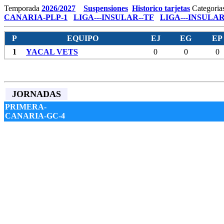
Temporada
2026/2027
Suspensiones
Historico tarjetas
Categoria
CANARIA-PLP-1
LIGA---INSULAR--TF
LIGA---INSULAR
P
EQUIPO
EJ
EG
EP
1
YACAL VETS
0
0
0
JORNADAS
PRIMERA-
CANARIA-GC-4