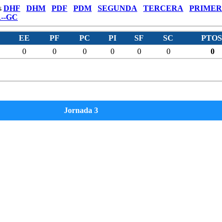
s
DHF
DHM
PDF
PDM
SEGUNDA
TERCERA
PRIMER
--GC
EE
PF
PC
PI
SF
SC
PTOS
0
0
0
0
0
0
0
Jornada 3