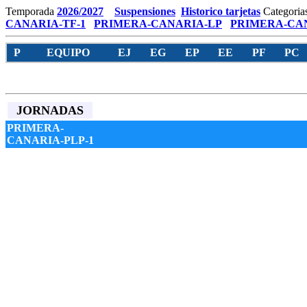
Temporada
2026/2027
Suspensiones
Historico tarjetas
Categoria
CANARIA-TF-1
PRIMERA-CANARIA-LP
PRIMERA-CAN
P
EQUIPO
EJ
EG
EP
EE
PF
PC
JORNADAS
PRIMERA-
CANARIA-PLP-1