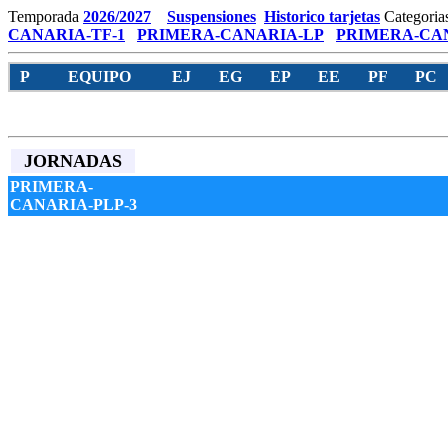
Temporada
2026/2027
Suspensiones
Historico tarjetas
Categoria
CANARIA-TF-1
PRIMERA-CANARIA-LP
PRIMERA-CAN
P
EQUIPO
EJ
EG
EP
EE
PF
PC
JORNADAS
PRIMERA-
CANARIA-PLP-3