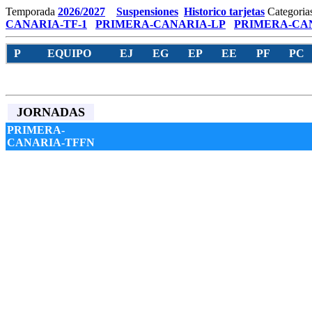
Temporada
2026/2027
Suspensiones
Historico tarjetas
Categoria
CANARIA-TF-1
PRIMERA-CANARIA-LP
PRIMERA-CAN
P
EQUIPO
EJ
EG
EP
EE
PF
PC
JORNADAS
PRIMERA-
CANARIA-TFFN