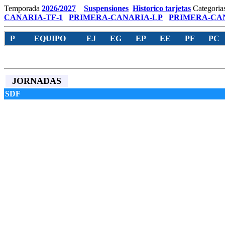
Temporada
2026/2027
Suspensiones
Historico tarjetas
Categoria
CANARIA-TF-1
PRIMERA-CANARIA-LP
PRIMERA-CAN
P
EQUIPO
EJ
EG
EP
EE
PF
PC
JORNADAS
SDF