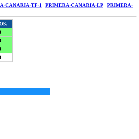
A-CANARIA-TF-1
PRIMERA-CANARIA-LP
PRIMERA-
OS.
0
0
0
0