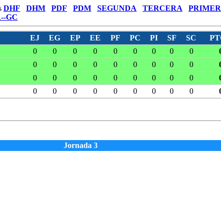
s
DHF
DHM
PDF
PDM
SEGUNDA
TERCERA
PRIMER
--GC
EJ
EG
EP
EE
PF
PC
PI
SF
SC
PT
0
0
0
0
0
0
0
0
0
0
0
0
0
0
0
0
0
0
0
0
0
0
0
0
0
0
0
0
0
0
0
0
0
0
0
0
Jornada 3