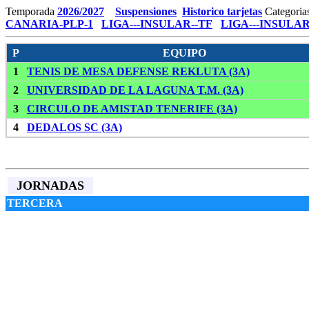
Temporada
2026/2027
Suspensiones
Historico tarjetas
Categoria
CANARIA-PLP-1
LIGA---INSULAR--TF
LIGA---INSULAR
P
EQUIPO
1
TENIS DE MESA DEFENSE REKLUTA (3A)
2
UNIVERSIDAD DE LA LAGUNA T.M. (3A)
3
CIRCULO DE AMISTAD TENERIFE (3A)
4
DEDALOS SC (3A)
JORNADAS
TERCERA