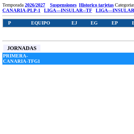
Temporada
2026/2027
Suspensiones
Historico tarjetas
Categoria
CANARIA-PLP-1
LIGA---INSULAR--TF
LIGA---INSULAR
P
EQUIPO
EJ
EG
EP
JORNADAS
PRIMERA-
CANARIA-TFG1