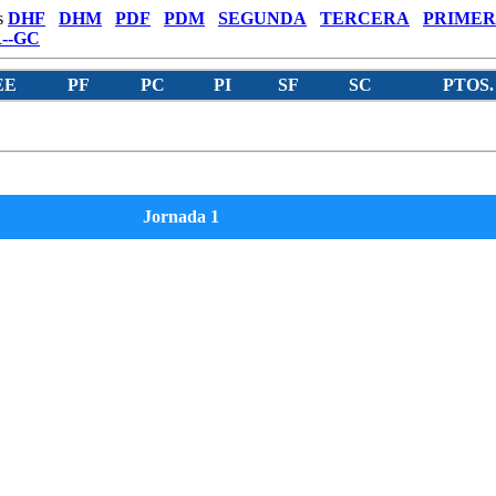
s
DHF
DHM
PDF
PDM
SEGUNDA
TERCERA
PRIMER
--GC
EE
PF
PC
PI
SF
SC
PTOS.
Jornada 1