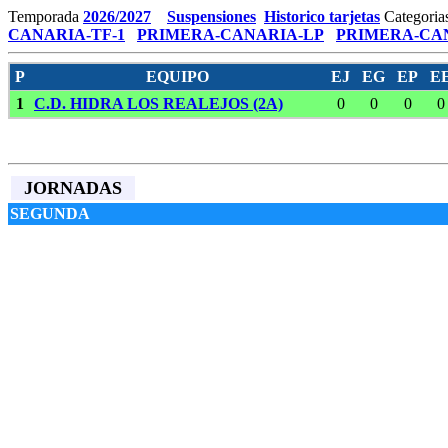
Temporada
2026/2027
Suspensiones
Historico tarjetas
Categoria
CANARIA-TF-1
PRIMERA-CANARIA-LP
PRIMERA-CAN
P
EQUIPO
EJ
EG
EP
E
1
C.D. HIDRA LOS REALEJOS (2A)
0
0
0
0
JORNADAS
SEGUNDA