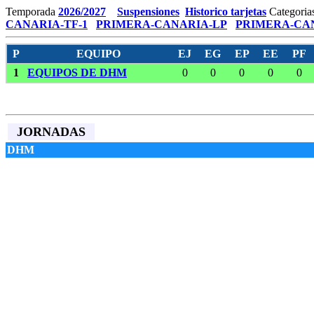
Temporada
2026/2027
Suspensiones
Historico tarjetas
Categoria
CANARIA-TF-1
PRIMERA-CANARIA-LP
PRIMERA-CAN
P
EQUIPO
EJ
EG
EP
EE
PF
1
EQUIPOS DE DHM
0
0
0
0
0
JORNADAS
DHM