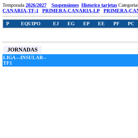
Temporada
2026/2027
Suspensiones
Historico tarjetas
Categoria
CANARIA-TF-1
PRIMERA-CANARIA-LP
PRIMERA-CAN
P
EQUIPO
EJ
EG
EP
EE
PF
PC
JORNADAS
LIGA---INSULAR--
TF1