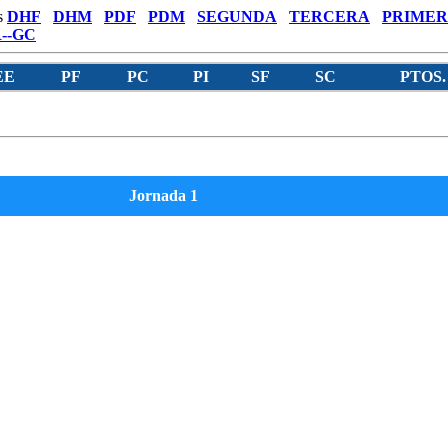
s
DHF
DHM
PDF
PDM
SEGUNDA
TERCERA
PRIMER
--GC
EE
PF
PC
PI
SF
SC
PTOS.
Jornada 1