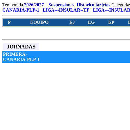
Temporada
2026/2027
Suspensiones
Historico tarjetas
Categoria
CANARIA-PLP-1
LIGA---INSULAR--TF
LIGA---INSULAR
P
EQUIPO
EJ
EG
EP
JORNADAS
PRIMERA-
CANARIA-PLP-1