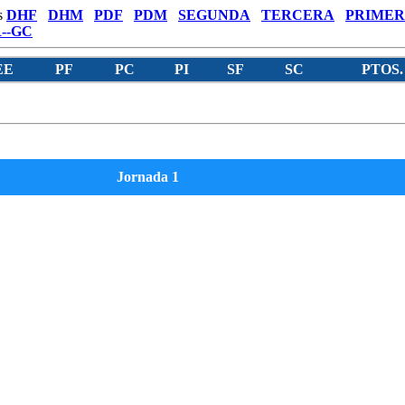
s
DHF
DHM
PDF
PDM
SEGUNDA
TERCERA
PRIMER
--GC
EE
PF
PC
PI
SF
SC
PTOS.
Jornada 1