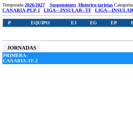
Temporada
2026/2027
Suspensiones
Historico tarjetas
Categoria
CANARIA-PLP-1
LIGA---INSULAR--TF
LIGA---INSULAR
P
EQUIPO
EJ
EG
EP
JORNADAS
PRIMERA-
CANARIA-TF-2