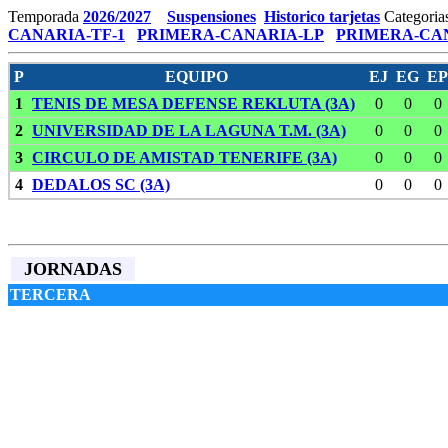
Temporada
2026/2027
Suspensiones
Historico tarjetas
Categoria
CANARIA-TF-1
PRIMERA-CANARIA-LP
PRIMERA-CAN
P
EQUIPO
EJ
EG
EP
1
TENIS DE MESA DEFENSE REKLUTA (3A)
0
0
0
2
UNIVERSIDAD DE LA LAGUNA T.M. (3A)
0
0
0
3
CIRCULO DE AMISTAD TENERIFE (3A)
0
0
0
4
DEDALOS SC (3A)
0
0
0
JORNADAS
TERCERA