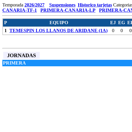
Temporada
2026/2027
Suspensiones
Historico tarjetas
Categoria
CANARIA-TF-1
PRIMERA-CANARIA-LP
PRIMERA-CAN
P
EQUIPO
EJ
EG
E
1
TEMESPIN LOS LLANOS DE ARIDANE (1A)
0
0
0
JORNADAS
PRIMERA