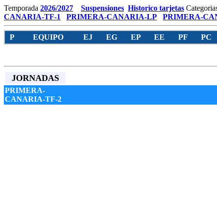
Temporada
2026/2027
Suspensiones
Historico tarjetas
Categoria
CANARIA-TF-1
PRIMERA-CANARIA-LP
PRIMERA-CAN
P
EQUIPO
EJ
EG
EP
EE
PF
PC
JORNADAS
PRIMERA-
CANARIA-TF-2