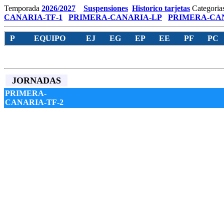
Temporada
2026/2027
Suspensiones
Historico tarjetas
Categoria
CANARIA-TF-1
PRIMERA-CANARIA-LP
PRIMERA-CAN
P
EQUIPO
EJ
EG
EP
EE
PF
PC
JORNADAS
PRIMERA-
CANARIA-TF-2