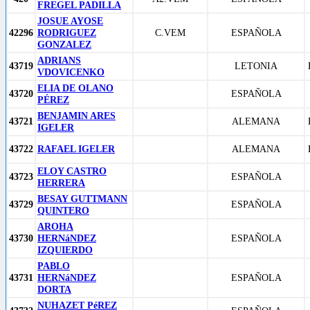
FREGEL PADILLA
JOSUE AYOSE
42296
RODRIGUEZ
C.VEM
ESPAÑOLA
GONZALEZ
ADRIANS
43719
LETONIA
VDOVICENKO
ELIA DE OLANO
43720
ESPAÑOLA
PÉREZ
BENJAMIN ARES
43721
ALEMANA
IGELER
43722
RAFAEL IGELER
ALEMANA
ELOY CASTRO
43723
ESPAÑOLA
HERRERA
BESAY GUTTMANN
43729
ESPAÑOLA
QUINTERO
AROHA
43730
HERNáNDEZ
ESPAÑOLA
IZQUIERDO
PABLO
43731
HERNáNDEZ
ESPAÑOLA
DORTA
NUHAZET PéREZ