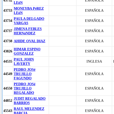
43732
ESPAÑOLA
LEóN
MONEYBA PéREZ
43733
ESPAÑOLA
LEóN
PAULA DELGADO
43734
ESPAÑOLA
VARGAS
JIMENA FEBLES
43737
ESPAÑOLA
HERNáNDEZ
43738
AHIDE OVAL DIAZ
ESPAÑOLA
HIMAR ESPINO
43826
ESPAÑOLA
GONZALEZ
PAUL JOHN
44535
INGLESA
LAVERTY
PEDRO JOSé
44549
TRUJILLO
ESPAÑOLA
FAGUNDO
PEDRO JOSé
44550
TRUJILLO
ESPAÑOLA
REGALADO
JUDIT REGALADO
44852
ESPAÑOLA
BARRIOS
RAUL MELENDEZ
45543
ESPAÑOLA
BARCIA