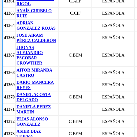
41361
C.ALF
ESPAÑOLA
RIGOL
ANAÍS CURBELO
41363
C.CIF
ESPAÑOLA
RUIZ
ADRIÁN
41364
ESPAÑOLA
GONZALEZ ROJAS
JOSE AIRAM
41366
ESPAÑOLA
PÉREZ CALDERÓN
JHONAS
ALEJANDRO
41367
C.BEM
ESPAÑOLA
ESCOBAR
CROWTHER
AITOR MIRANDA
41368
ESPAÑOLA
CASTRO
DARÍO MANCERA
41369
ESPAÑOLA
REYES
DANIEL ACOSTA
41370
C.BEM
ESPAÑOLA
DELGADO
DANIELA PEREZ
41371
ESPAÑOLA
MARTIN
ELIAS ALONSO
41372
C.BEM
ESPAÑOLA
GONZALEZ
ASIER DIAZ
41373
C.BEM
ESPAÑOLA
TEJERA