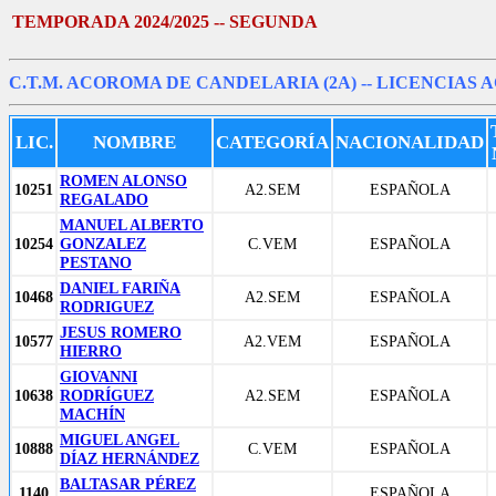
TEMPORADA 2024/2025 -- SEGUNDA
C.T.M. ACOROMA DE CANDELARIA (2A)
-- LICENCIAS 
LIC.
NOMBRE
CATEGORÍA
NACIONALIDAD
ROMEN ALONSO
10251
A2.SEM
ESPAÑOLA
REGALADO
MANUEL ALBERTO
10254
GONZALEZ
C.VEM
ESPAÑOLA
PESTANO
DANIEL FARIÑA
10468
A2.SEM
ESPAÑOLA
RODRIGUEZ
JESUS ROMERO
10577
A2.VEM
ESPAÑOLA
HIERRO
GIOVANNI
10638
RODRÍGUEZ
A2.SEM
ESPAÑOLA
MACHÍN
MIGUEL ANGEL
10888
C.VEM
ESPAÑOLA
DÍAZ HERNÁNDEZ
BALTASAR PÉREZ
1140
ESPAÑOLA