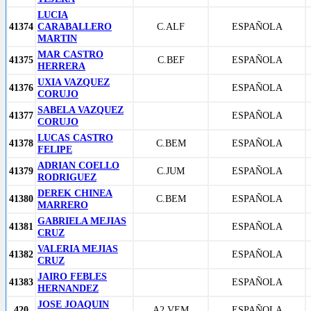
LUCIA
41374
CARABALLERO
C.ALF
ESPAÑOLA
MARTIN
MAR CASTRO
41375
C.BEF
ESPAÑOLA
HERRERA
UXIA VAZQUEZ
41376
ESPAÑOLA
CORUJO
SABELA VAZQUEZ
41377
ESPAÑOLA
CORUJO
LUCAS CASTRO
41378
C.BEM
ESPAÑOLA
FELIPE
ADRIAN COELLO
41379
C.JUM
ESPAÑOLA
RODRIGUEZ
DEREK CHINEA
41380
C.BEM
ESPAÑOLA
MARRERO
GABRIELA MEJIAS
41381
ESPAÑOLA
CRUZ
VALERIA MEJIAS
41382
ESPAÑOLA
CRUZ
JAIRO FEBLES
41383
ESPAÑOLA
HERNANDEZ
JOSE JOAQUIN
420
A2.VEM
ESPAÑOLA