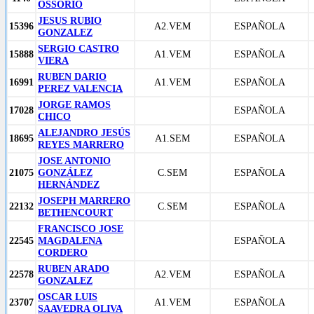
OSSORIO
JESUS RUBIO
15396
A2.VEM
ESPAÑOLA
GONZALEZ
SERGIO CASTRO
15888
A1.VEM
ESPAÑOLA
VIERA
RUBEN DARIO
16991
A1.VEM
ESPAÑOLA
PEREZ VALENCIA
JORGE RAMOS
17028
ESPAÑOLA
CHICO
ALEJANDRO JESÚS
18695
A1.SEM
ESPAÑOLA
REYES MARRERO
JOSE ANTONIO
21075
GONZÁLEZ
C.SEM
ESPAÑOLA
HERNÁNDEZ
JOSEPH MARRERO
22132
C.SEM
ESPAÑOLA
BETHENCOURT
FRANCISCO JOSE
22545
MAGDALENA
ESPAÑOLA
CORDERO
RUBEN ARADO
22578
A2.VEM
ESPAÑOLA
GONZALEZ
OSCAR LUIS
23707
A1.VEM
ESPAÑOLA
SAAVEDRA OLIVA