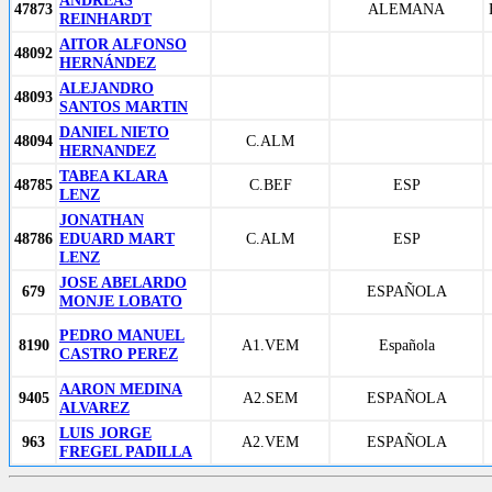
ANDREAS
47873
ALEMANA
REINHARDT
AITOR ALFONSO
48092
HERNÁNDEZ
ALEJANDRO
48093
SANTOS MARTIN
DANIEL NIETO
48094
C.ALM
HERNANDEZ
TABEA KLARA
48785
C.BEF
ESP
LENZ
JONATHAN
48786
EDUARD MART
C.ALM
ESP
LENZ
JOSE ABELARDO
679
ESPAÑOLA
MONJE LOBATO
PEDRO MANUEL
8190
A1.VEM
Española
CASTRO PEREZ
AARON MEDINA
9405
A2.SEM
ESPAÑOLA
ALVAREZ
LUIS JORGE
963
A2.VEM
ESPAÑOLA
FREGEL PADILLA