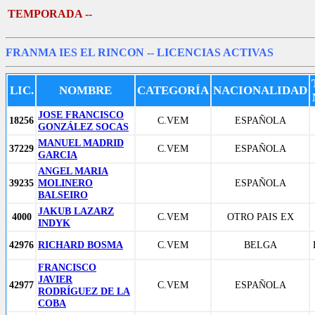
TEMPORADA --
FRANMA IES EL RINCON
-- LICENCIAS ACTIVAS
LIC.
NOMBRE
CATEGORÍA
NACIONALIDAD
JOSE FRANCISCO
18256
C.VEM
ESPAÑOLA
GONZÁLEZ SOCAS
MANUEL MADRID
37229
C.VEM
ESPAÑOLA
GARCIA
ANGEL MARIA
39235
MOLINERO
ESPAÑOLA
BALSEIRO
JAKUB LAZARZ
4000
C.VEM
OTRO PAIS EX
INDYK
42976
RICHARD BOSMA
C.VEM
BELGA
FRANCISCO
JAVIER
42977
C.VEM
ESPAÑOLA
RODRÍGUEZ DE LA
COBA