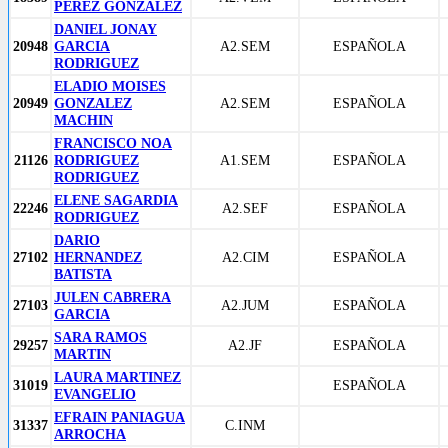
PEREZ GONZALEZ
DANIEL JONAY
20948
GARCIA
A2.SEM
ESPAÑOLA
RODRIGUEZ
ELADIO MOISES
20949
GONZALEZ
A2.SEM
ESPAÑOLA
MACHIN
FRANCISCO NOA
21126
RODRIGUEZ
A1.SEM
ESPAÑOLA
RODRIGUEZ
ELENE SAGARDIA
22246
A2.SEF
ESPAÑOLA
RODRIGUEZ
DARIO
27102
HERNANDEZ
A2.CIM
ESPAÑOLA
BATISTA
JULEN CABRERA
27103
A2.JUM
ESPAÑOLA
GARCIA
SARA RAMOS
29257
A2.JF
ESPAÑOLA
MARTIN
LAURA MARTINEZ
31019
ESPAÑOLA
EVANGELIO
EFRAIN PANIAGUA
31337
C.INM
ARROCHA