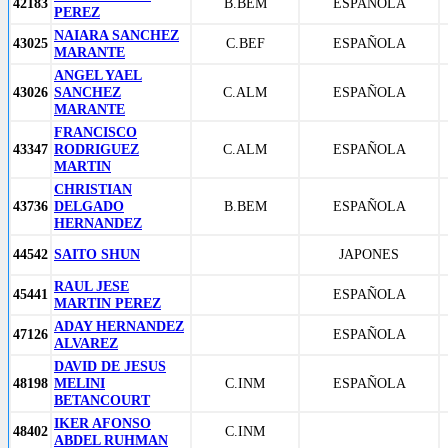
42183
B.BEM
ESPAÑOLA
PEREZ
NAIARA SANCHEZ
43025
C.BEF
ESPAÑOLA
MARANTE
ANGEL YAEL
43026
SANCHEZ
C.ALM
ESPAÑOLA
MARANTE
FRANCISCO
43347
RODRIGUEZ
C.ALM
ESPAÑOLA
MARTIN
CHRISTIAN
43736
DELGADO
B.BEM
ESPAÑOLA
HERNANDEZ
44542
SAITO SHUN
JAPONES
RAUL JESE
45441
ESPAÑOLA
MARTIN PEREZ
ADAY HERNANDEZ
47126
ESPAÑOLA
ALVAREZ
DAVID DE JESUS
48198
MELINI
C.INM
ESPAÑOLA
BETANCOURT
IKER AFONSO
48402
C.INM
ABDEL RUHMAN