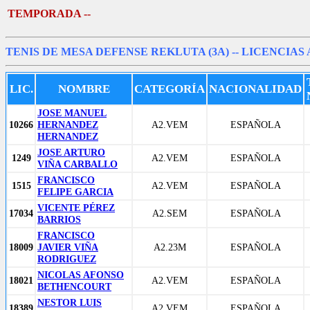
TEMPORADA --
TENIS DE MESA DEFENSE REKLUTA (3A)
-- LICENCIAS
LIC.
NOMBRE
CATEGORÍA
NACIONALIDAD
JOSE MANUEL
10266
HERNANDEZ
A2.VEM
ESPAÑOLA
HERNANDEZ
JOSE ARTURO
1249
A2.VEM
ESPAÑOLA
VIÑA CARBALLO
FRANCISCO
1515
A2.VEM
ESPAÑOLA
FELIPE GARCIA
VICENTE PÉREZ
17034
A2.SEM
ESPAÑOLA
BARRIOS
FRANCISCO
18009
JAVIER VIÑA
A2.23M
ESPAÑOLA
RODRIGUEZ
NICOLAS AFONSO
18021
A2.VEM
ESPAÑOLA
BETHENCOURT
NESTOR LUIS
18389
A2.VEM
ESPAÑOLA