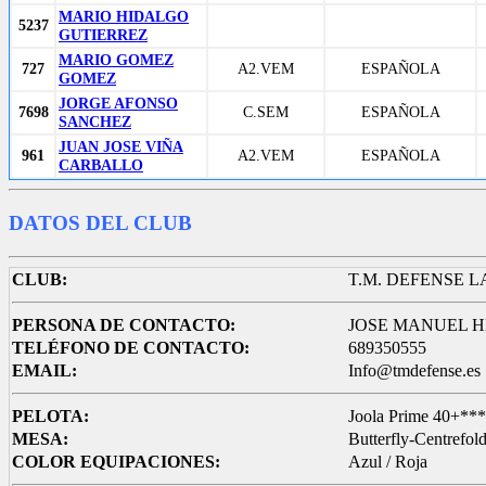
MARIO HIDALGO
5237
GUTIERREZ
MARIO GOMEZ
727
A2.VEM
ESPAÑOLA
GOMEZ
JORGE AFONSO
7698
C.SEM
ESPAÑOLA
SANCHEZ
JUAN JOSE VIÑA
961
A2.VEM
ESPAÑOLA
CARBALLO
DATOS DEL CLUB
CLUB:
T.M. DEFENSE 
PERSONA DE CONTACTO:
JOSE MANUEL H
TELÉFONO DE CONTACTO:
689350555
EMAIL:
Info@tmdefense.es
PELOTA:
Joola Prime 40+***
MESA:
Butterfly-Centrefol
COLOR EQUIPACIONES:
Azul / Roja