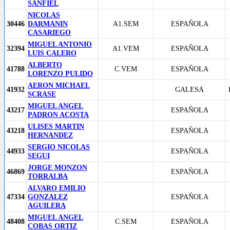
SANFIEL
NICOLAS
30446
DARMANIN
A1.SEM
ESPAÑOLA
CASARIEGO
MIGUEL ANTONIO
32394
A1.VEM
ESPAÑOLA
LUIS CALERO
ALBERTO
41788
C.VEM
ESPAÑOLA
LORENZO PULIDO
AERON MICHAEL
41932
GALESA
SCRASE
MIGUEL ANGEL
43217
ESPAÑOLA
PADRON ACOSTA
ULISES MARTIN
43218
ESPAÑOLA
HERNANDEZ
SERGIO NICOLAS
44933
ESPAÑOLA
SEGUI
JORGE MONZON
46869
ESPAÑOLA
TORRALBA
ALVARO EMILIO
47334
GONZALEZ
ESPAÑOLA
AGUILERA
MIGUEL ANGEL
48408
C.SEM
ESPAÑOLA
COBAS ORTIZ