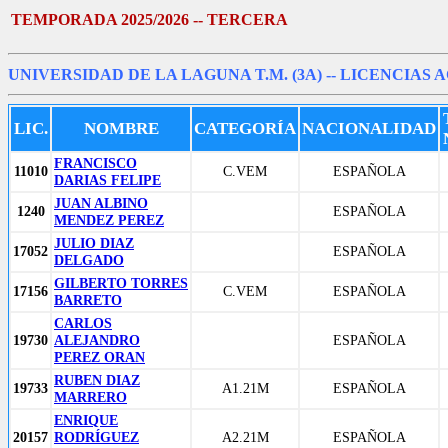
TEMPORADA 2025/2026 -- TERCERA
UNIVERSIDAD DE LA LAGUNA T.M. (3A)
-- LICENCIAS 
LIC.
NOMBRE
CATEGORÍA
NACIONALIDAD
FRANCISCO
11010
C.VEM
ESPAÑOLA
DARIAS FELIPE
JUAN ALBINO
1240
ESPAÑOLA
MENDEZ PEREZ
JULIO DIAZ
17052
ESPAÑOLA
DELGADO
GILBERTO TORRES
17156
C.VEM
ESPAÑOLA
BARRETO
CARLOS
19730
ALEJANDRO
ESPAÑOLA
PEREZ ORAN
RUBEN DIAZ
19733
A1.21M
ESPAÑOLA
MARRERO
ENRIQUE
20157
RODRÍGUEZ
A2.21M
ESPAÑOLA