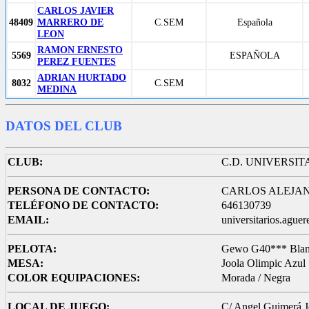
CARLOS JAVIER
48409
MARRERO DE
C.SEM
Española
LEON
RAMON ERNESTO
5569
ESPAÑOLA
PEREZ FUENTES
ADRIAN HURTADO
8032
C.SEM
MEDINA
DATOS DEL CLUB
CLUB:
C.D. UNIVERSIT
PERSONA DE CONTACTO:
CARLOS ALEJA
TELÉFONO DE CONTACTO:
646130739
EMAIL:
universitarios.agu
PELOTA:
Gewo G40*** Bla
MESA:
Joola Olimpic Azul
COLOR EQUIPACIONES:
Morada / Negra
LOCAL DE JUEGO:
C/ Angel Guimerá J