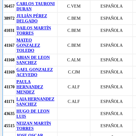
CARLOS TAURONI
36457
C.VEM
ESPAÑOLA
DURAN
JULIÁN PÉREZ
38972
C.BEM
ESPAÑOLA
DELGADO
DAILOS MARTÍN
41031
C.BEM
ESPAÑOLA
TORRES
MATEO
41167
GONZALEZ
C.BEM
ESPAÑOLA
TOLEDO
ABIAN DE LEON
41168
C.ALM
ESPAÑOLA
SANCHEZ
GAEL GONZALEZ
41169
C.CJM
ESPAÑOLA
ACEVEDO
PAULA
41170
HERNANDEZ
C.ALF
ESPAÑOLA
MENDEZ
LAIA HERNANDEZ
41171
C.ALF
ESPAÑOLA
SANCHEZ
HUGO DE LEON
43635
ESPAÑOLA
LUIS
NEIZAN MARTÍN
45515
ESPAÑOLA
TORRES
JOSE OSCAR