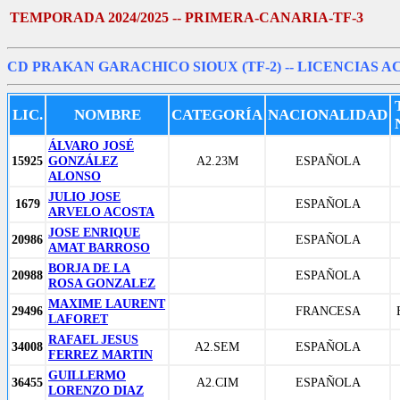
TEMPORADA 2024/2025 -- PRIMERA-CANARIA-TF-3
CD PRAKAN GARACHICO SIOUX (TF-2)
-- LICENCIAS A
LIC.
NOMBRE
CATEGORÍA
NACIONALIDAD
ÁLVARO JOSÉ
15925
GONZÁLEZ
A2.23M
ESPAÑOLA
ALONSO
JULIO JOSE
1679
ESPAÑOLA
ARVELO ACOSTA
JOSE ENRIQUE
20986
ESPAÑOLA
AMAT BARROSO
BORJA DE LA
20988
ESPAÑOLA
ROSA GONZALEZ
MAXIME LAURENT
29496
FRANCESA
LAFORET
RAFAEL JESUS
34008
A2.SEM
ESPAÑOLA
FERREZ MARTIN
GUILLERMO
36455
A2.CIM
ESPAÑOLA
LORENZO DIAZ