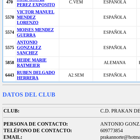
470
C.VEM
ESPAÑOLA
PEREZ EXPOSITO
VICTOR MANUEL
5570
MENDEZ
ESPAÑOLA
LORENZO
MOISES MENDEZ
5574
ESPAÑOLA
GUERRA
ANTONIO
5575
GONZALEZ
ESPAÑOLA
SANCHEZ
HEIDE MARIE
5858
ALEMANA
RATMEIER
RUBEN DELGADO
6443
A2.SEM
ESPAÑOLA
HERRERA
DATOS DEL CLUB
CLUB:
C.D. PRAKAN D
PERSONA DE CONTACTO:
ANTONIO GONZ
TELÉFONO DE CONTACTO:
609773854
EMAIL:
prakannorte@hotma