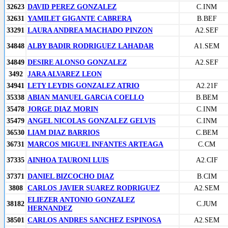
32623
DAVID PEREZ GONZALEZ
C.INM
32631
YAMILET GIGANTE CABRERA
B.BEF
33291
LAURA ANDREA MACHADO PINZON
A2.SEF
34848
ALBY BADIR RODRIGUEZ LAHADAR
A1.SEM
34849
DESIRE ALONSO GONZALEZ
A2.SEF
3492
JARA ALVAREZ LEON
34941
LETY LEYDIS GONZALEZ ATRIO
A2.21F
35338
ABIAN MANUEL GARCíA COELLO
B.BEM
35478
JORGE DIAZ MORIN
C.INM
35479
ANGEL NICOLAS GONZALEZ GELVIS
C.INM
36530
LIAM DIAZ BARRIOS
C.BEM
36731
MARCOS MIGUEL INFANTES ARTEAGA
C.CM
37335
AINHOA TAURONI LUIS
A2.CIF
37371
DANIEL BIZCOCHO DIAZ
B.CIM
3808
CARLOS JAVIER SUAREZ RODRIGUEZ
A2.SEM
ELIEZER ANTONIO GONZALEZ
38182
C.JUM
HERNANDEZ
38501
CARLOS ANDRES SANCHEZ ESPINOSA
A2.SEM