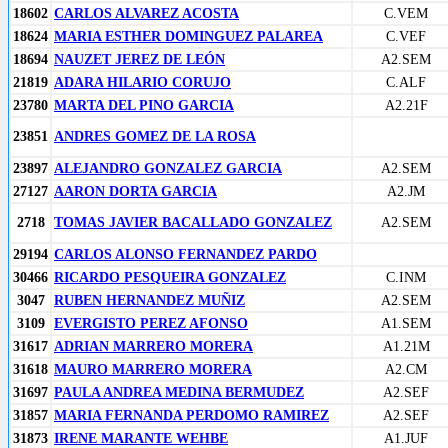
18602
CARLOS ALVAREZ ACOSTA
C.VEM
18624
MARIA ESTHER DOMINGUEZ PALAREA
C.VEF
18694
NAUZET JEREZ DE LEÓN
A2.SEM
21819
ADARA HILARIO CORUJO
C.ALF
23780
MARTA DEL PINO GARCIA
A2.21F
23851
ANDRES GOMEZ DE LA ROSA
23897
ALEJANDRO GONZALEZ GARCIA
A2.SEM
27127
AARON DORTA GARCIA
A2.JM
2718
TOMAS JAVIER BACALLADO GONZALEZ
A2.SEM
29194
CARLOS ALONSO FERNANDEZ PARDO
30466
RICARDO PESQUEIRA GONZALEZ
C.INM
3047
RUBEN HERNANDEZ MUÑIZ
A2.SEM
3109
EVERGISTO PEREZ AFONSO
A1.SEM
31617
ADRIAN MARRERO MORERA
A1.21M
31618
MAURO MARRERO MORERA
A2.CM
31697
PAULA ANDREA MEDINA BERMUDEZ
A2.SEF
31857
MARIA FERNANDA PERDOMO RAMIREZ
A2.SEF
31873
IRENE MARANTE WEHBE
A1.JUF