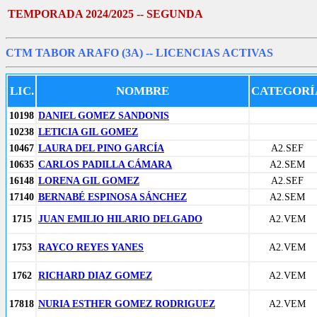
TEMPORADA 2024/2025 -- SEGUNDA
CTM TABOR ARAFO (3A)
-- LICENCIAS ACTIVAS
LIC.
NOMBRE
CATEGORÍ
10198
DANIEL GOMEZ SANDONIS
10238
LETICIA GIL GOMEZ
10467
LAURA DEL PINO GARCÍA
A2.SEF
10635
CARLOS PADILLA CÁMARA
A2.SEM
16148
LORENA GIL GOMEZ
A2.SEF
17140
BERNABÉ ESPINOSA SÁNCHEZ
A2.SEM
1715
JUAN EMILIO HILARIO DELGADO
A2.VEM
1753
RAYCO REYES YANES
A2.VEM
1762
RICHARD DIAZ GOMEZ
A2.VEM
17818
NURIA ESTHER GOMEZ RODRIGUEZ
A2.VEM