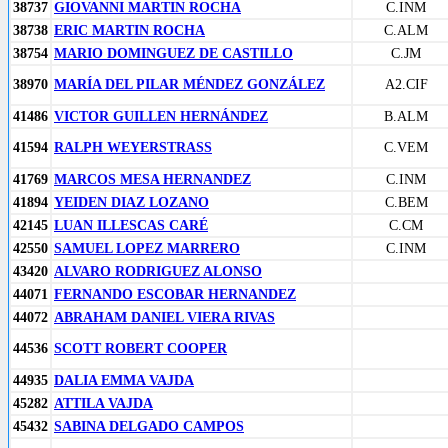
38737
GIOVANNI MARTIN ROCHA
C.INM
38738
ERIC MARTIN ROCHA
C.ALM
38754
MARIO DOMINGUEZ DE CASTILLO
C.JM
38970
MARÍA DEL PILAR MÉNDEZ GONZÁLEZ
A2.CIF
41486
VICTOR GUILLEN HERNÁNDEZ
B.ALM
41594
RALPH WEYERSTRASS
C.VEM
41769
MARCOS MESA HERNANDEZ
C.INM
41894
YEIDEN DIAZ LOZANO
C.BEM
42145
LUAN ILLESCAS CARÉ
C.CM
42550
SAMUEL LOPEZ MARRERO
C.INM
43420
ALVARO RODRIGUEZ ALONSO
44071
FERNANDO ESCOBAR HERNANDEZ
44072
ABRAHAM DANIEL VIERA RIVAS
44536
SCOTT ROBERT COOPER
44935
DALIA EMMA VAJDA
45282
ATTILA VAJDA
45432
SABINA DELGADO CAMPOS