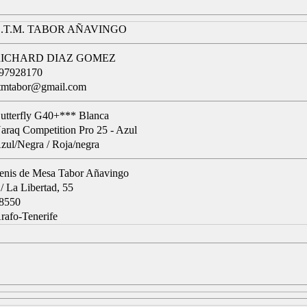
.T.M. TABOR AÑAVINGO
ICHARD DIAZ GOMEZ
97928170
tmtabor@gmail.com
utterfly G40+*** Blanca
araq Competition Pro 25 - Azul
zul/Negra / Roja/negra
enis de Mesa Tabor Añavingo
/ La Libertad, 55
8550
rafo-Tenerife