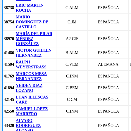
ERIC MARTIN
38738
C.ALM
ESPAÑOLA
ROCHA
MARIO
38754
DOMINGUEZ DE
C.JM
ESPAÑOLA
CASTILLO
MARÍA DEL PILAR
38970
MÉNDEZ
A2.CIF
ESPAÑOLA
GONZÁLEZ
VICTOR GUILLEN
41486
B.ALM
ESPAÑOLA
HERNÁNDEZ
RALPH
41594
C.VEM
ALEMANA
WEYERSTRASS
MARCOS MESA
41769
C.INM
ESPAÑOLA
HERNANDEZ
YEIDEN DIAZ
41894
C.BEM
ESPAÑOLA
LOZANO
LUAN ILLESCAS
42145
C.CM
ESPAÑOLA
CARÉ
SAMUEL LOPEZ
42550
C.INM
ESPAÑOLA
MARRERO
ALVARO
43420
RODRIGUEZ
ESPAÑOLA
ALONSO