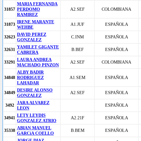
MARIA FERNANDA
31857
PERDOMO
A2.SEF
COLOMBIANA
RAMIREZ
IRENE MARANTE
31873
A1.JUF
ESPAÑOLA
WEHBE
DAVID PEREZ
32623
C.INM
ESPAÑOLA
GONZALEZ
YAMILET GIGANTE
32631
B.BEF
ESPAÑOLA
CABRERA
LAURA ANDREA
33291
A2.SEF
COLOMBIANA
MACHADO PINZON
ALBY BADIR
34848
RODRIGUEZ
A1.SEM
ESPAÑOLA
LAHADAR
DESIRE ALONSO
34849
A2.SEF
ESPAÑOLA
GONZALEZ
JARA ALVAREZ
3492
ESPAÑOLA
LEON
LETY LEYDIS
34941
A2.21F
ESPAÑOLA
GONZALEZ ATRIO
ABIAN MANUEL
35338
B.BEM
ESPAÑOLA
GARCíA COELLO
JORGE DIAZ