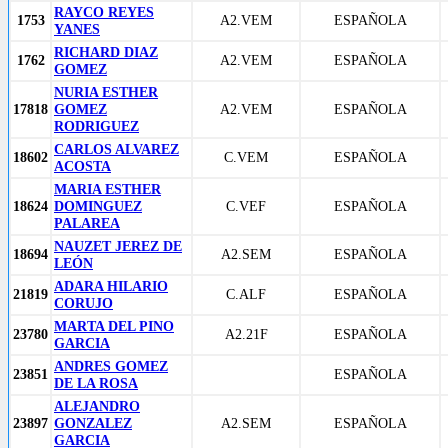
RAYCO REYES
1753
A2.VEM
ESPAÑOLA
YANES
RICHARD DIAZ
1762
A2.VEM
ESPAÑOLA
GOMEZ
NURIA ESTHER
17818
GOMEZ
A2.VEM
ESPAÑOLA
RODRIGUEZ
CARLOS ALVAREZ
18602
C.VEM
ESPAÑOLA
ACOSTA
MARIA ESTHER
18624
DOMINGUEZ
C.VEF
ESPAÑOLA
PALAREA
NAUZET JEREZ DE
18694
A2.SEM
ESPAÑOLA
LEÓN
ADARA HILARIO
21819
C.ALF
ESPAÑOLA
CORUJO
MARTA DEL PINO
23780
A2.21F
ESPAÑOLA
GARCIA
ANDRES GOMEZ
23851
ESPAÑOLA
DE LA ROSA
ALEJANDRO
23897
GONZALEZ
A2.SEM
ESPAÑOLA
GARCIA