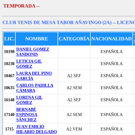
TEMPORADA --
CLUB TENIS DE MESA TABOR AÑAVINGO (2A)
-- LICEN
LIC.
NOMBRE
CATEGORÍA
NACIONALIDAD
DANIEL GOMEZ
10198
ESPAÑOLA
SANDONIS
LETICIA GIL
10238
ESPAÑOLA
GOMEZ
LAURA DEL PINO
10467
A2.SEF
ESPAÑOLA
GARCÍA
CARLOS PADILLA
10635
A2.SEM
ESPAÑOLA
CÁMARA
LORENA GIL
16148
A2.SEF
ESPAÑOLA
GOMEZ
BERNABÉ
17140
ESPINOSA
A2.SEM
ESPAÑOLA
SÁNCHEZ
JUAN EMILIO
1715
A2.VEM
ESPAÑOLA
HILARIO DELGADO