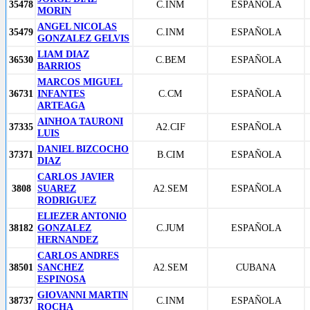
35478
C.INM
ESPAÑOLA
MORIN
ANGEL NICOLAS
35479
C.INM
ESPAÑOLA
GONZALEZ GELVIS
LIAM DIAZ
36530
C.BEM
ESPAÑOLA
BARRIOS
MARCOS MIGUEL
36731
INFANTES
C.CM
ESPAÑOLA
ARTEAGA
AINHOA TAURONI
37335
A2.CIF
ESPAÑOLA
LUIS
DANIEL BIZCOCHO
37371
B.CIM
ESPAÑOLA
DIAZ
CARLOS JAVIER
3808
SUAREZ
A2.SEM
ESPAÑOLA
RODRIGUEZ
ELIEZER ANTONIO
38182
GONZALEZ
C.JUM
ESPAÑOLA
HERNANDEZ
CARLOS ANDRES
38501
SANCHEZ
A2.SEM
CUBANA
ESPINOSA
GIOVANNI MARTIN
38737
C.INM
ESPAÑOLA
ROCHA