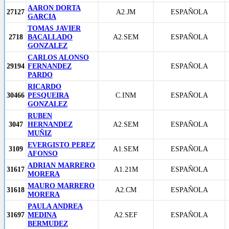
AARON DORTA
27127
A2.JM
ESPAÑOLA
GARCIA
TOMAS JAVIER
2718
BACALLADO
A2.SEM
ESPAÑOLA
GONZALEZ
CARLOS ALONSO
29194
FERNANDEZ
ESPAÑOLA
PARDO
RICARDO
30466
PESQUEIRA
C.INM
ESPAÑOLA
GONZALEZ
RUBEN
3047
HERNANDEZ
A2.SEM
ESPAÑOLA
MUÑIZ
EVERGISTO PEREZ
3109
A1.SEM
ESPAÑOLA
AFONSO
ADRIAN MARRERO
31617
A1.21M
ESPAÑOLA
MORERA
MAURO MARRERO
31618
A2.CM
ESPAÑOLA
MORERA
PAULA ANDREA
31697
MEDINA
A2.SEF
ESPAÑOLA
BERMUDEZ