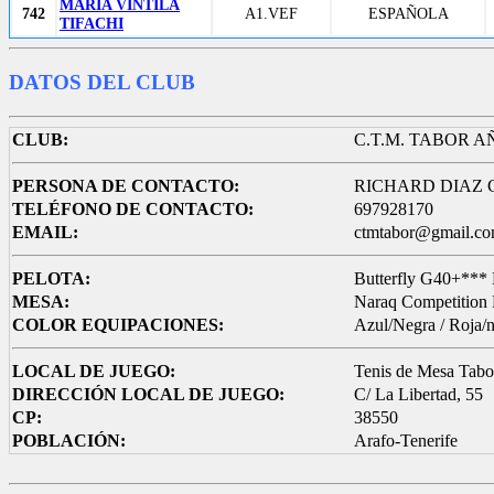
MARIA VINTILA
742
A1.VEF
ESPAÑOLA
TIFACHI
DATOS DEL CLUB
CLUB:
C.T.M. TABOR 
PERSONA DE CONTACTO:
RICHARD DIAZ
TELÉFONO DE CONTACTO:
697928170
EMAIL:
ctmtabor@gmail.c
PELOTA:
Butterfly G40+*** 
MESA:
Naraq Competition 
COLOR EQUIPACIONES:
Azul/Negra / Roja/
LOCAL DE JUEGO:
Tenis de Mesa Tab
DIRECCIÓN LOCAL DE JUEGO:
C/ La Libertad, 55
CP:
38550
POBLACIÓN:
Arafo-Tenerife