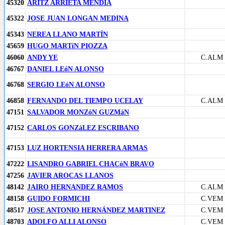
45320
ARITZ ARRIETA MENDIA
45322
JOSE JUAN LONGAN MEDINA
45343
NEREA LLANO MARTÍN
45659
HUGO MARTíN PIOZZA
46060
ANDY YE
C.ALM
46767
DANIEL LEóN ALONSO
46768
SERGIO LEóN ALONSO
46858
FERNANDO DEL TIEMPO UCELAY
C.ALM
47151
SALVADOR MONZóN GUZMáN
47152
CARLOS GONZáLEZ ESCRIBANO
47153
LUZ HORTENSIA HERRERA ARMAS
47222
LISANDRO GABRIEL CHACóN BRAVO
47256
JAVIER AROCAS LLANOS
48142
JAIRO HERNANDEZ RAMOS
C.ALM
48158
GUIDO FORMICHI
C.VEM
48517
JOSE ANTONIO HERNÁNDEZ MARTINEZ
C.VEM
48703
ADOLFO ALLI ALONSO
C.VEM