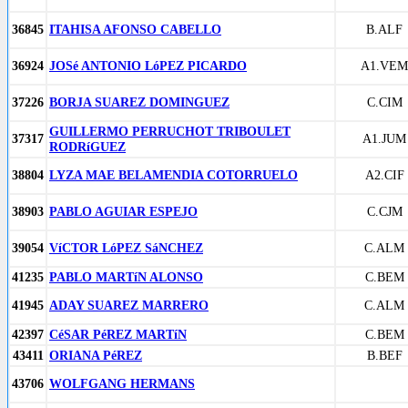
36845
ITAHISA AFONSO CABELLO
B.ALF
36924
JOSé ANTONIO LóPEZ PICARDO
A1.VEM
37226
BORJA SUAREZ DOMINGUEZ
C.CIM
GUILLERMO PERRUCHOT TRIBOULET
37317
A1.JUM
RODRíGUEZ
38804
LYZA MAE BELAMENDIA COTORRUELO
A2.CIF
38903
PABLO AGUIAR ESPEJO
C.CJM
39054
VíCTOR LóPEZ SáNCHEZ
C.ALM
41235
PABLO MARTíN ALONSO
C.BEM
41945
ADAY SUAREZ MARRERO
C.ALM
42397
CéSAR PéREZ MARTíN
C.BEM
43411
ORIANA PéREZ
B.BEF
43706
WOLFGANG HERMANS