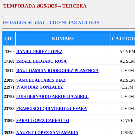
TEMPORADA 2025/2026 -- TERCERA
DEDALOS SC (3A)
-- LICENCIAS ACTIVAS
LIC.
NOMBRE
CATEGO
1360
DANIEL PEREZ LOPEZ
A2.VEM
17169
ISRAEL DELGADO ROSA
A2.SEM
1817
RAUL DAMIAN RODRIGUEZ PLASENCIA
C.VEM
21098
SAMUEL ALCABES DÍAZ
A2.SEM
21971
IVÁN DÍAZ GONZÁLEZ
C.23M
23782
LUIS BERNARDO ARROCHA ABREU
C.VEM
23783
FRANCISCO QUINTERO GUEVARA
C.VEM
31808
SARAI LOPEZ CARBALLO
C.VEF
35339
NAUZET LOPEZ SANTAMARIA
C.SEM