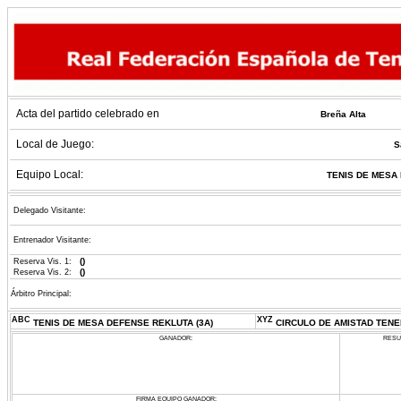
Acta del partido celebrado en
Breña Alta
Local de Juego:
S
Equipo Local:
TENIS DE MESA 
Delegado Visitante:
Entrenador Visitante:
()
Reserva Vis. 1:
()
Reserva Vis. 2:
Árbitro Principal:
ABC
XYZ
TENIS DE MESA DEFENSE REKLUTA (3A)
CIRCULO DE AMISTAD TENER
GANADOR:
RESU
FIRMA EQUIPO GANADOR: