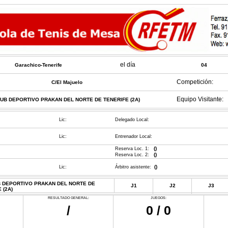
el día
Garachico-Tenerife
04
Competición:
C/El Majuelo
Equipo Visitante:
UB DEPORTIVO PRAKAN DEL NORTE DE TENERIFE (2A)
Lic:
Delegado Local:
Lic:
Entrenador Local:
()
Reserva Loc. 1:
()
Reserva Loc. 2:
()
Lic:
Árbitro asistente:
 DEPORTIVO PRAKAN DEL NORTE DE
J1
J2
J3
 (2A)
RESULTADO GENERAL:
JUEGOS:
/
0 / 0