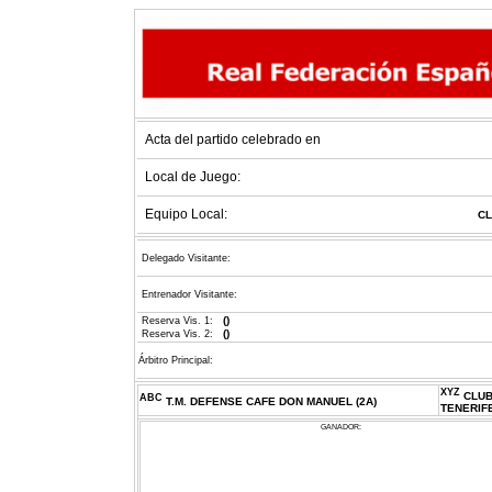
Acta del partido celebrado en
Local de Juego:
Equipo Local:
CL
Delegado Visitante:
Entrenador Visitante:
()
Reserva Vis. 1:
()
Reserva Vis. 2:
Árbitro Principal:
XYZ
CLUB
ABC
T.M. DEFENSE CAFE DON MANUEL (2A)
TENERIFE
GANADOR: