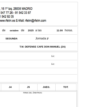
de
de
a las
horas.
octubre
2025
11:00
Jornada
SEGUNDA
2'
T.M. DEFENSE CAFE DON MANUEL (2A)
Lic:
Lic:
J4
J5
JUEG.
TOT.
FIRMA DEL ÁRBITRO/S: