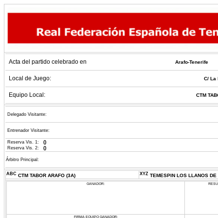
Acta del partido celebrado en
Arafo-Tenerife
Local de Juego:
C/ La 
Equipo Local:
CTM TAB
Delegado Visitante:
Entrenador Visitante:
()
Reserva Vis. 1:
()
Reserva Vis. 2:
Árbitro Principal:
ABC
XYZ
CTM TABOR ARAFO (3A)
TEMESPIN LOS LLANOS DE 
GANADOR:
RESU
FIRMA EQUIPO GANADOR: