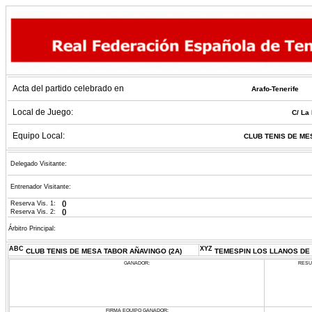
Acta del partido celebrado en
Arafo-Tenerife
Local de Juego:
C/ La 
Equipo Local:
CLUB TENIS DE ME
Delegado Visitante:
Entrenador Visitante:
()
Reserva Vis. 1:
()
Reserva Vis. 2:
Árbitro Principal:
ABC
XYZ
CLUB TENIS DE MESA TABOR AÑAVINGO (2A)
TEMESPIN LOS LLANOS DE 
GANADOR:
RESU
FIRMA EQUIPO GANADOR: