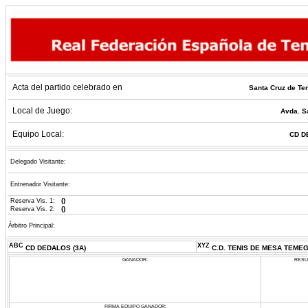
Acta del partido celebrado en
Santa Cruz de Ten
Local de Juego:
Avda. S
Equipo Local:
CD D
Delegado Visitante:
Entrenador Visitante:
()
Reserva Vis. 1:
()
Reserva Vis. 2:
Árbitro Principal:
ABC
XYZ
CD DEDALOS (3A)
C.D. TENIS DE MESA TEMEG
GANADOR:
RESU
FIRMA EQUIPO GANADOR: