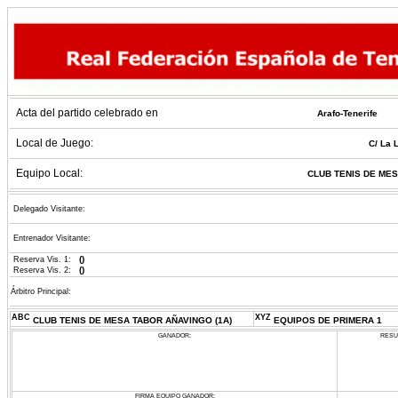
Acta del partido celebrado en
Arafo-Tenerife
Local de Juego:
C/ La L
Equipo Local:
CLUB TENIS DE MES
Delegado Visitante:
Entrenador Visitante:
()
Reserva Vis. 1:
()
Reserva Vis. 2:
Árbitro Principal:
ABC
XYZ
CLUB TENIS DE MESA TABOR AÑAVINGO (1A)
EQUIPOS DE PRIMERA 1
GANADOR:
RESU
FIRMA EQUIPO GANADOR: