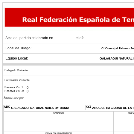
Acta del partido celebrado en
el día
Local de Juego:
C/ Concejal Urbano Jor
Equipo Local:
GALAGAGUI NATURAL N
Delegado Visitante:
Entrenador Visitante:
()
Reserva Vis. 1:
()
Reserva Vis. 2:
Árbitro Principal:
ABC
XYZ
GALAGAGUI NATURAL NAILS BY DANIA
ARUCAS TM CIUDAD DE LA
GANADOR:
RESU
FIRMA EQUIPO GANADOR: