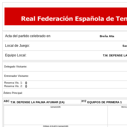
Acta del partido celebrado en
Breña Alta
Local de Juego:
Sa
Equipo Local:
T.M. DEFENSE L
Delegado Visitante:
Entrenador Visitante:
()
Reserva Vis. 1:
()
Reserva Vis. 2:
Árbitro Principal:
ABC
XYZ
T.M. DEFENSE LA PALMA AYUMAR (2A)
EQUIPOS DE PRIMERA 1
GANADOR:
RESU
FIRMA EQUIPO GANADOR: