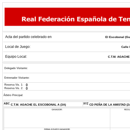
Acta del partido celebrado en
El Escobonal (Gu
Local de Juego:
Calle 
Equipo Local:
C.T.M. AGACHE
Delegado Visitante:
Entrenador Visitante:
()
Reserva Vis. 1:
()
Reserva Vis. 2:
Árbitro Principal:
ABC
XYZ
C.T.M. AGACHE EL ESCOBONAL A (3A)
CD PEÑA DE LA AMISTAD (2
GANADOR:
RESU
FIRMA EQUIPO GANADOR: