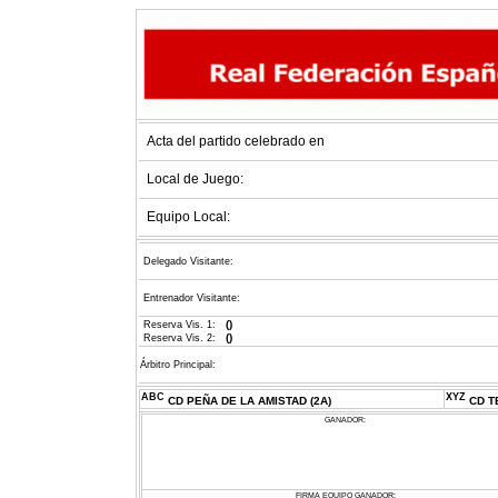
Acta del partido celebrado en
Local de Juego:
Equipo Local:
Delegado Visitante:
Entrenador Visitante:
()
Reserva Vis. 1:
()
Reserva Vis. 2:
Árbitro Principal:
ABC
XYZ
CD PEÑA DE LA AMISTAD (2A)
CD T
GANADOR:
FIRMA EQUIPO GANADOR: