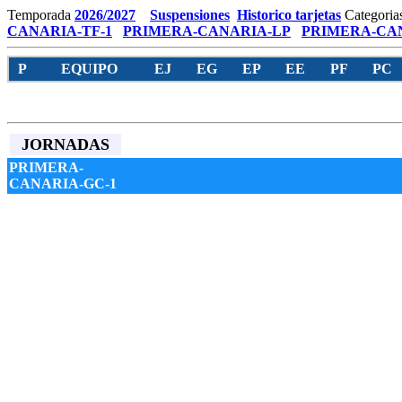
Temporada
2026/2027
Suspensiones
Historico tarjetas
Categoria
CANARIA-TF-1
PRIMERA-CANARIA-LP
PRIMERA-CAN
P
EQUIPO
EJ
EG
EP
EE
PF
PC
JORNADAS
PRIMERA-
CANARIA-GC-1